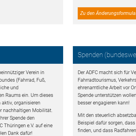
Zu den Änderungsformula
Spenden (bundeswei
einnütziger Verein in
Der ADFC macht sich für Ver
bundes (Fahrrad, Fuß,
Fahrradtourismus, Verkehr
liche und
ehrenamtliche Arbeit vor Ort
en Raums ein. Um dieses
Spende unterstützen wollen
h aktiv, organisieren
besser engagieren kann!
 nachhaltigen Mobilität.
Mit den steuerlich absetz
 Ihrer Spende den
Beispiel dafür sorgen, dass
 Thüringen e.V. auf eine
finden, und dass Radfahren
elen Dank dafür!