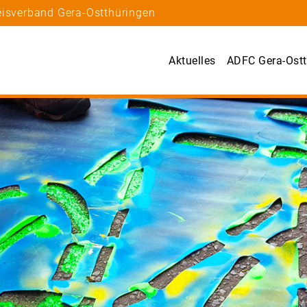
eisverband Gera-Ostthüringen
Aktuelles
ADFC Gera-Ostt