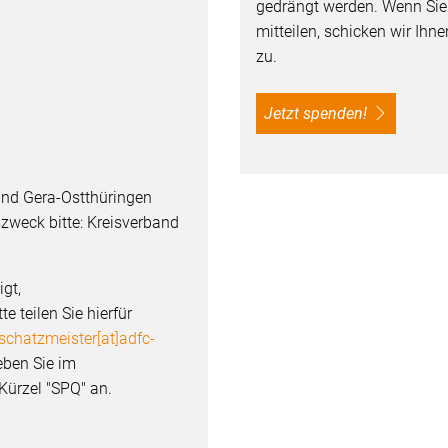
gedrängt werden. Wenn Si
mitteilen, schicken wir Ih
zu.
Jetzt spenden!
and Gera-Ostthüringen
zweck bitte: Kreisverband
igt,
 teilen Sie hierfür
schatzmeister[at]adfc-
eben Sie im
ürzel "SPQ" an.