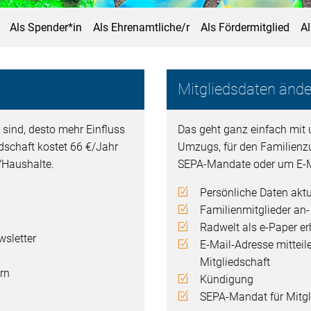
Als Spender*in
Als Ehrenamtliche/r
Als Fördermitglied
A
Mitgliedsdaten ände
 sind, desto mehr Einfluss
Das geht ganz einfach mit 
edschaft kostet 66 €/Jahr
Umzugs, für den Familienz
n/Haushalte.
SEPA-Mandate oder um E-M
Persönliche Daten aktu
Familienmitglieder an
Radwelt als e-Paper er
sletter
E-Mail-Adresse mitteil
Mitgliedschaft
rn
Kündigung
SEPA-Mandat für Mitgli