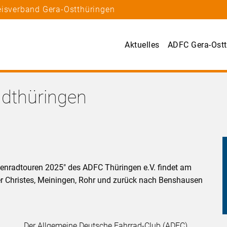
eisverband Gera-Ostthüringen
Aktuelles
ADFC Gera-Ostt
üdthüringen
nradtouren 2025" des ADFC Thüringen e.V. findet am
r Christes, Meiningen, Rohr und zurück nach Benshausen
Der Allgemeine Deutsche Fahrrad-Club (ADFC),