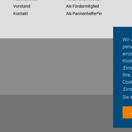
Vorstand
Als Fördermitglied
Kontakt
Als Pannenhelfer*in
Wir 
pers
einz
Klic
‚Ein
Ihre
Cook
‚Ein
Sie 