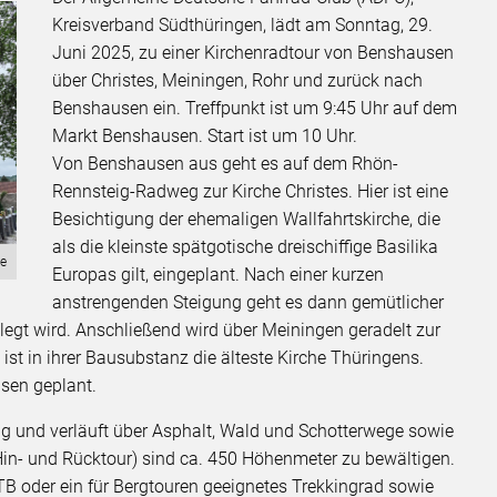
Kreisverband Südthüringen, lädt am Sonntag, 29.
Juni 2025, zu einer Kirchenradtour von Benshausen
über Christes, Meiningen, Rohr und zurück nach
Benshausen ein. Treffpunkt ist um 9:45 Uhr auf dem
Markt Benshausen. Start ist um 10 Uhr.
Von Benshausen aus geht es auf dem Rhön-
Rennsteig-Radweg zur Kirche Christes. Hier ist eine
Besichtigung der ehemaligen Wallfahrtskirche, die
als die kleinste spätgotische dreischiffige Basilika
de
Europas gilt, eingeplant. Nach einer kurzen
anstrengenden Steigung geht es dann gemütlicher
egt wird. Anschließend wird über Meiningen geradelt zur
 ist in ihrer Bausubstanz die älteste Kirche Thüringens.
usen geplant.
ng und verläuft über Asphalt, Wald und Schotterwege sowie
Hin- und Rücktour) sind ca. 450 Höhenmeter zu bewältigen.
TB oder ein für Bergtouren geeignetes Trekkingrad sowie